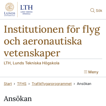
Hoppa till huvudinnehåll
Hoppa till huvudinnehåll
Sök
Institutionen för flyg
och aeronautiska
vetenskaper
LTH, Lunds Tekniska Högskola
Meny
Start
TFHS
Trafikflygarprogrammet
Ansökan
Ansökan